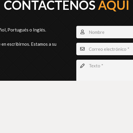
CONTACTENOS
AQUÍ
ol, Portugués o Inglés.
 en escribirnos. Estamos a su
Enter the equation result 
ENVIAR