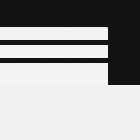
to proceed
21 + 3 = ?