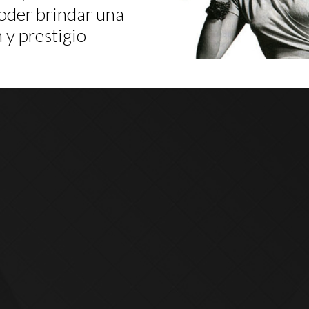
poder brindar una
 y prestigio