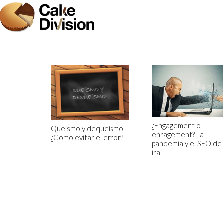
¿Engagement o
Queísmo y dequeísmo
enragement? La
¿Cómo evitar el error?
pandemia y el SEO de 
ira